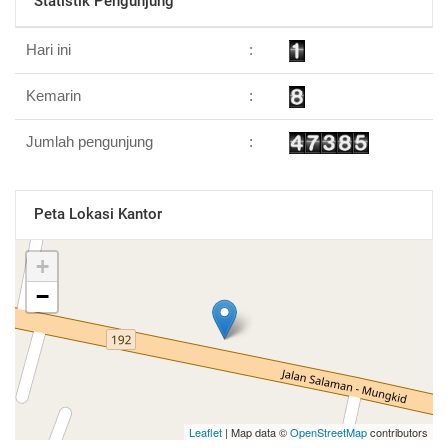
Statistik Pengunjung
Hari ini
:
Kemarin
:
Jumlah pengunjung
:
Peta Lokasi Kantor
+
−
Leaflet
| Map data ©
OpenStreetMap
contributors