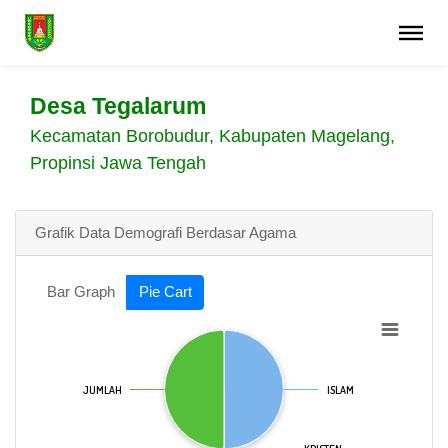
Desa Tegalarum
Kecamatan Borobudur, Kabupaten Magelang,
Propinsi Jawa Tengah
Grafik Data Demografi Berdasar Agama
Bar Graph
Pie Cart
JUMLAH
JUMLAH
ISLAM
ISLAM