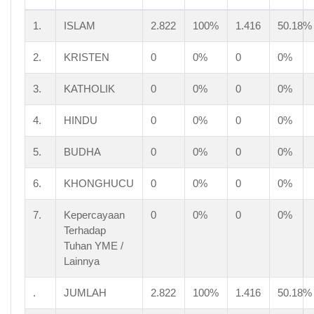
1.
ISLAM
2.822
100%
1.416
50.18%
2.
KRISTEN
0
0%
0
0%
3.
KATHOLIK
0
0%
0
0%
4.
HINDU
0
0%
0
0%
5.
BUDHA
0
0%
0
0%
6.
KHONGHUCU
0
0%
0
0%
7.
Kepercayaan
0
0%
0
0%
Terhadap
Tuhan YME /
Lainnya
.
JUMLAH
2.822
100%
1.416
50.18%