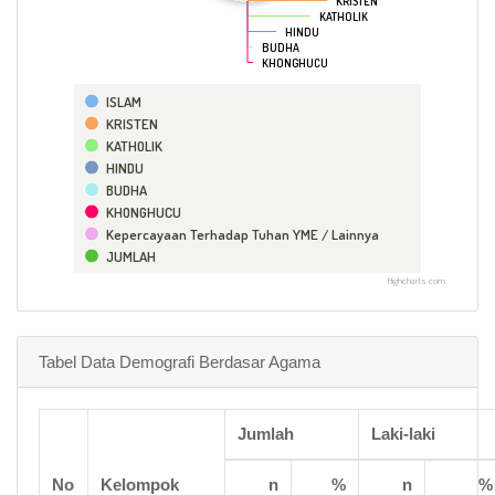
KRISTEN
KRISTEN
KATHOLIK
KATHOLIK
HINDU
HINDU
BUDHA
BUDHA
KHONGHUCU
KHONGHUCU
ISLAM
KRISTEN
KATHOLIK
HINDU
BUDHA
KHONGHUCU
Kepercayaan Terhadap Tuhan YME / Lainnya
JUMLAH
Highcharts.com
Tabel Data Demografi Berdasar Agama
Jumlah
Laki-laki
No
Kelompok
n
%
n
%